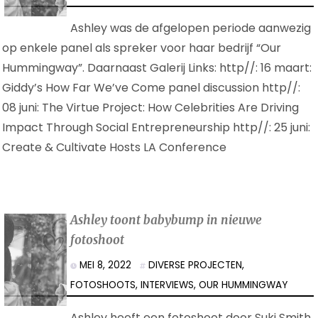
Ashley was de afgelopen periode aanwezig
op enkele panel als spreker voor haar bedrijf “Our
Hummingway”. Daarnaast Galerij Links: http//: 16 maart:
Giddy’s How Far We’ve Come panel discussion http//:
08 juni: The Virtue Project: How Celebrities Are Driving
Impact Through Social Entrepreneurship http//: 25 juni:
Create & Cultivate Hosts LA Conference
Ashley toont babybump in nieuwe
fotoshoot
MEI 8, 2022
DIVERSE PROJECTEN
,
FOTOSHOOTS
,
INTERVIEWS
,
OUR HUMMINGWAY
Ashley heeft een fotoshoot door Suki Smith