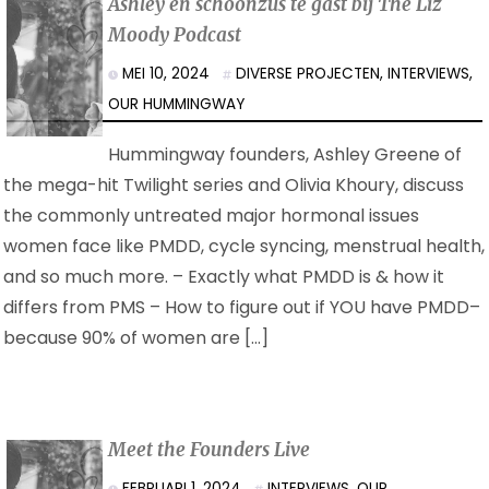
Ashley en schoonzus te gast bij The Liz
Moody Podcast
MEI 10, 2024
DIVERSE PROJECTEN
,
INTERVIEWS
,
OUR HUMMINGWAY
Hummingway founders, Ashley Greene of
the mega-hit Twilight series and Olivia Khoury, discuss
the commonly untreated major hormonal issues
women face like PMDD, cycle syncing, menstrual health,
and so much more. – Exactly what PMDD is & how it
differs from PMS – How to figure out if YOU have PMDD–
because 90% of women are […]
Meet the Founders Live
FEBRUARI 1, 2024
INTERVIEWS
,
OUR