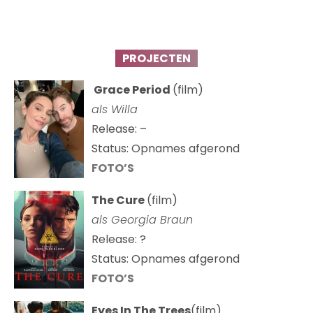
PROJECTEN
Grace Period
(film)
als Willa
Release: –
Status: Opnames afgerond
FOTO’S
The Cure
(film)
als
Georgia Braun
Release: ?
Status: Opnames afgerond
FOTO’S
Eyes In The Trees
(film)