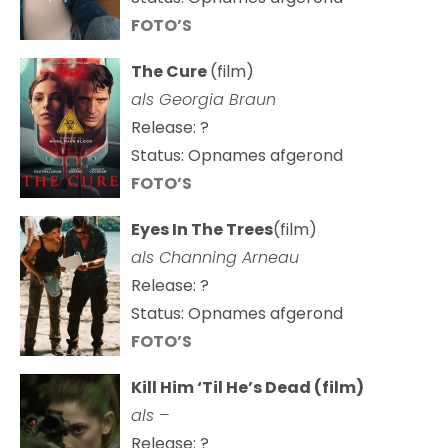
FOTO’S
The Cure
(film)
als
Georgia Braun
Release: ?
Status: Opnames afgerond
FOTO’S
Eyes In The Trees
(film)
als Channing Arneau
Release: ?
Status: Opnames afgerond
FOTO’S
Kill Him ‘Til He’s Dead (film)
als –
Release: ?