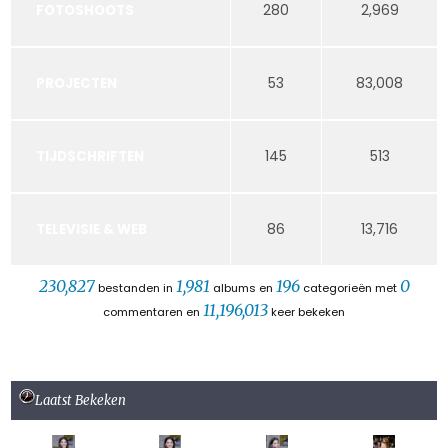
280
2,969
FOTOSHOOTS
53
83,008
PROJECTEN
145
513
TIJDSCHRIFTEN
86
13,716
TELEVISIE & WEB
230,827
1,981
196
0
bestanden in
albums en
categorieën met
11,196,013
commentaren en
keer bekeken
Laatst Bekeken