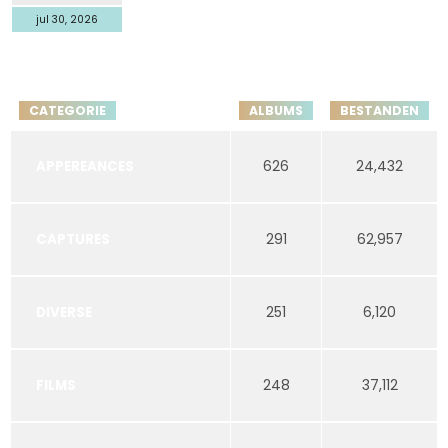
jul 30, 2026
CATEGORIE
ALBUMS
BESTANDEN
626
24,432
APPEREANCES
291
62,957
CAPTURES
251
6,120
DIVERSE
248
37,112
FILMS