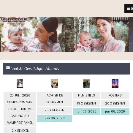
M
Laatste Gewijzigde Albums
23 JULI: 2026
ACHTER DE
FILM STILLS
POSTERS
COMIC-CON SAN
SCHERMEN
19 X BEKEKEN
20 X BEKEKEN
DIEGO - 'BITE ME
75 X BEKEKEN
jun 06, 2026
jun 06, 2026
CALLING ALL
jun 06, 2026
VAMPIRES' PANEL
12 X BEKEKEN