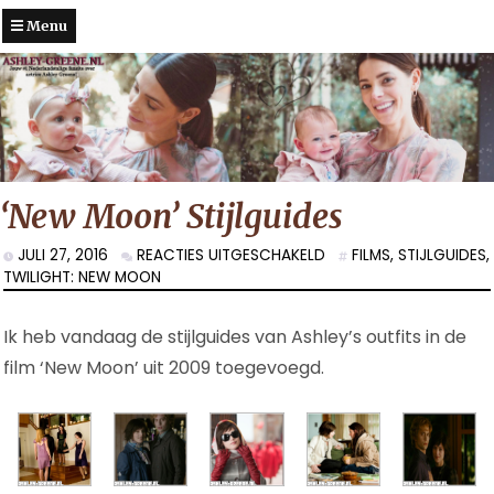
Menu
‘New Moon’ Stijlguides
VOOR
JULI 27, 2016
REACTIES UITGESCHAKELD
FILMS
,
STIJLGUIDES
,
‘NEW
TWILIGHT: NEW MOON
MOON’
STIJLGUIDES
Ik heb vandaag de stijlguides van Ashley’s outfits in de
film ‘New Moon’ uit 2009 toegevoegd.