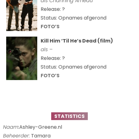
als Channing Arneau
Release: ?
Status: Opnames afgerond
FOTO’S
Kill Him ‘Til He’s Dead (film)
als –
Release: ?
Status: Opnames afgerond
FOTO’S
STATISTICS
Naam:
Ashley-Greene.nl
Beheerder:
Tamara