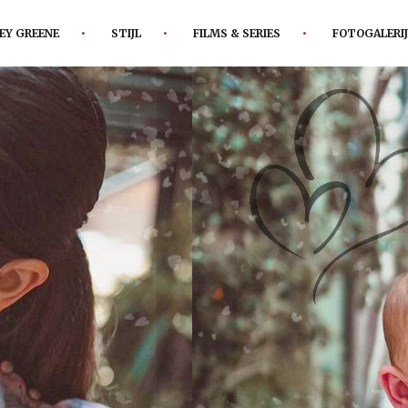
EY GREENE
STIJL
FILMS & SERIES
FOTOGALERIJ