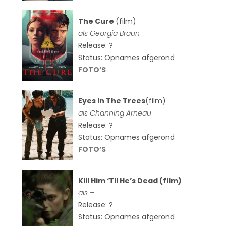
The Cure
(film)
als
Georgia Braun
Release: ?
Status: Opnames afgerond
FOTO’S
Eyes In The Trees
(film)
als Channing Arneau
Release: ?
Status: Opnames afgerond
FOTO’S
Kill Him ‘Til He’s Dead (film)
als –
Release: ?
Status: Opnames afgerond