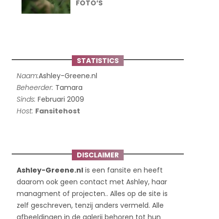
FOTO’S
STATISTICS
Naam:
Ashley-Greene.nl
Beheerder:
Tamara
Sinds:
Februari 2009
Host:
Fansitehost
DISCLAIMER
Ashley-Greene.nl
is een fansite en heeft
daarom ook geen contact met Ashley, haar
managment of projecten.. Alles op de site is
zelf geschreven, tenzij anders vermeld. Alle
afbeeldingen in de galerij behoren tot hun