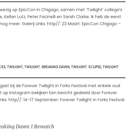
ezig op EpicCon in Chigago, samen met ‘Twilight’ collega’s
 Kellan Lutz, Peter Facinelli en Sarah Clarke. Ik heb de eerst
og meer. Galerij Links: http//: 23 Maart: EpicCon Chigago –
CES
,
TWILIGHT
,
TWILIGHT: BREAKING DAWN
,
TWILIGHT: ECLIPSE
,
TWILIGHT:
ast bij de Forever Twilight in Forks Festival met enkele oud
icht op Instagram bekijken Een bericht gedeeld door Forever
nks: http//: 14-17 September: Forever Twilight in Forks Festival
reaking Dawn 1 Rewatch