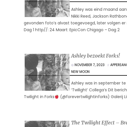
Ashley was eind maand aanw
Nikki Reed, Jackson Rathbone,
gevonden foto’s alvast toegevoegd, later volgen er n
Dag 1 http//: 24 Maart: EpicCon Chigago – Dag 2
Ashley bezoekt Forks!
NOVEMBER 7, 2023
APPEREAN
NEW MOON
Ashley was in september te g
‘Twilight’ Collega’s Dit ber
Twilight in Forks
(@forevertwilightinforks) Galerij Li
The Twilight Effect – B