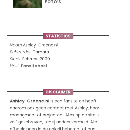
FOTO’S
STATISTICS
Naam:
Ashley-Greene.nl
Beheerder:
Tamara
Sinds:
Februari 2009
Host:
Fansitehost
DISCLAIMER
Ashley-Greene.nl
is een fansite en heeft
daarom ook geen contact met Ashley, haar
managment of projecten.. Alles op de site is
zelf geschreven, tenzij anders vermeld. Alle
afbeeldingen in de galerij behoren tot hun