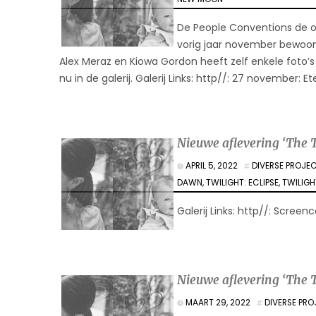
De People Conventions de or
vorig jaar november bewoond
Alex Meraz en Kiowa Gordon heeft zelf enkele foto
nu in de galerij. Galerij Links: http//: 27 november: E
Nieuwe aflevering ‘The Tw
APRIL 5, 2022
DIVERSE PROJE
DAWN
,
TWILIGHT: ECLIPSE
,
TWILIG
Galerij Links: http//: Screen
Nieuwe aflevering ‘The T
MAART 29, 2022
DIVERSE PR