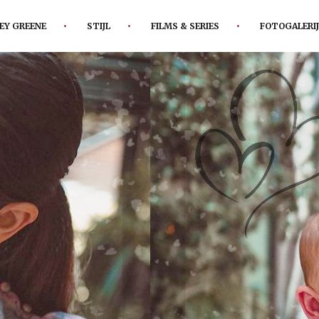
EY GREENE
STIJL
FILMS & SERIES
FOTOGALERIJ