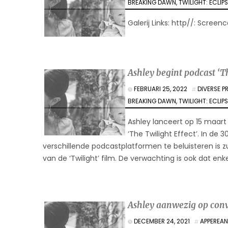
BREAKING DAWN
,
TWILIGHT: ECLIP
Galerij Links: http//: Screen
Ashley begint podcast ‘T
FEBRUARI 25, 2022
DIVERSE 
BREAKING DAWN
,
TWILIGHT: ECLIP
Ashley lanceert op 15 maar
‘The Twilight Effect’. In de
verschillende podcastplatformen te beluisteren is
van de ‘Twilight’ film. De verwachting is ook dat enk
Ashley aanwezig op conv
DECEMBER 24, 2021
APPEREA