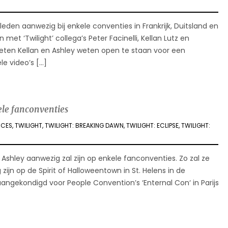
eden aanwezig bij enkele conventies in Frankrijk, Duitsland en
 met ‘Twilight’ collega’s Peter Facinelli, Kellan Lutz en
ieten Kellan en Ashley weten open te staan voor een
le video’s […]
le fanconventies
NCES
,
TWILIGHT
,
TWILIGHT: BREAKING DAWN
,
TWILIGHT: ECLIPSE
,
TWILIGHT:
Ashley aanwezig zal zijn op enkele fanconventies. Zo zal ze
zijn op de Spirit of Halloweentown in St. Helens in de
aangekondigd voor People Convention’s ‘Enternal Con‘ in Parijs