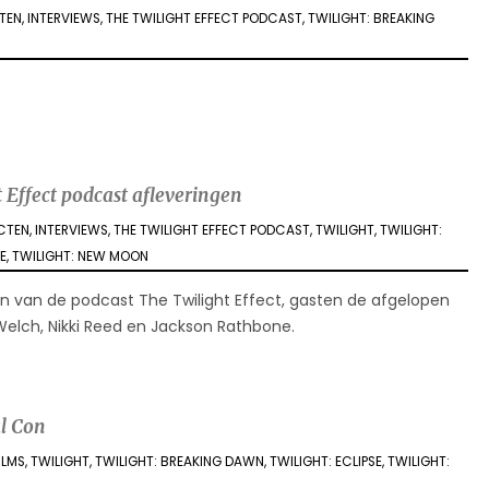
CTEN
,
INTERVIEWS
,
THE TWILIGHT EFFECT PODCAST
,
TWILIGHT: BREAKING
 Effect podcast afleveringen
ECTEN
,
INTERVIEWS
,
THE TWILIGHT EFFECT PODCAST
,
TWILIGHT
,
TWILIGHT:
SE
,
TWILIGHT: NEW MOON
gen van de podcast The Twilight Effect, gasten de afgelopen
Welch, Nikki Reed en Jackson Rathbone.
al Con
ILMS
,
TWILIGHT
,
TWILIGHT: BREAKING DAWN
,
TWILIGHT: ECLIPSE
,
TWILIGHT: