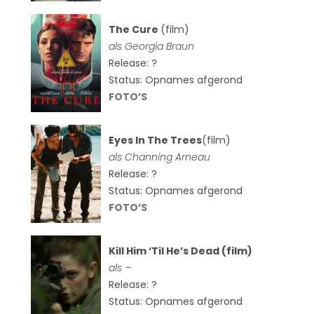
The Cure
(film)
als
Georgia Braun
Release: ?
Status: Opnames afgerond
FOTO’S
Eyes In The Trees
(film)
als Channing Arneau
Release: ?
Status: Opnames afgerond
FOTO’S
Kill Him ‘Til He’s Dead (film)
als –
Release: ?
Status: Opnames afgerond