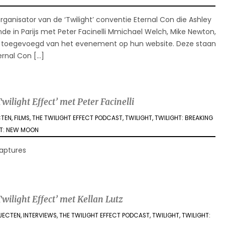
ganisator van de ‘Twilight’ conventie Eternal Con die Ashley
e in Parijs met Peter Facinelli Mmichael Welch, Mike Newton,
’s toegevoegd van het evenement op hun website. Deze staan
ternal Con […]
ilight Effect’ met Peter Facinelli
CTEN
,
FILMS
,
THE TWILIGHT EFFECT PODCAST
,
TWILIGHT
,
TWILIGHT: BREAKING
HT: NEW MOON
captures
wilight Effect’ met Kellan Lutz
OJECTEN
,
INTERVIEWS
,
THE TWILIGHT EFFECT PODCAST
,
TWILIGHT
,
TWILIGHT: