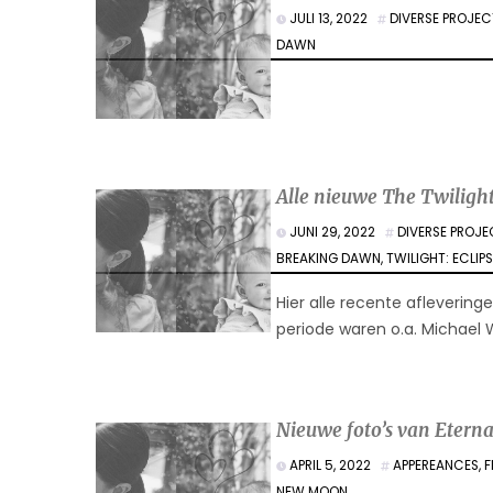
JULI 13, 2022
DIVERSE PROJE
DAWN
Alle nieuwe The Twilight
JUNI 29, 2022
DIVERSE PROJ
BREAKING DAWN
,
TWILIGHT: ECLIP
Hier alle recente afleverin
periode waren o.a. Michael 
Nieuwe foto’s van Etern
APRIL 5, 2022
APPEREANCES
,
F
NEW MOON