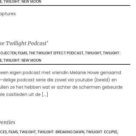
SE
,
TWILIGHT: NEW MOON
captures
he Twilight Podcast’
PROJECTEN
,
FILMS
,
THE TWILIGHT EFFECT PODCAST
,
TWILIGHT
,
TWILIGHT:
SE
,
TWILIGHT: NEW MOON
t een eigen podcast met vriendin Melanie Howe genaamd
 30-delige podcast serie die zowel via youtube (beeld) en
 zullen ze het hebben wat er achter de schermen gebeurde
ele castleden uit de […]
enties
NCES
,
FILMS
,
TWILIGHT
,
TWILIGHT: BREAKING DAWN
,
TWILIGHT: ECLIPSE
,