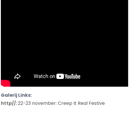
SAGA
Galerij Links:
http//:
22-23 november: Creep It Real Festive