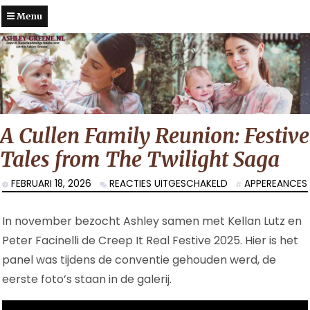
Menu
A Cullen Family Reunion: Festive
Tales from The Twilight Saga
VOOR
FEBRUARI 18, 2026
REACTIES UITGESCHAKELD
APPEREANCES
A
CULLEN
In november bezocht Ashley samen met Kellan Lutz en
FAMILY
REUNION:
Peter Facinelli de Creep It Real Festive 2025. Hier is het
FESTIVE
panel was tijdens de conventie gehouden werd, de
TALES
eerste foto’s staan in de galerij.
FROM
THE
TWILIGHT