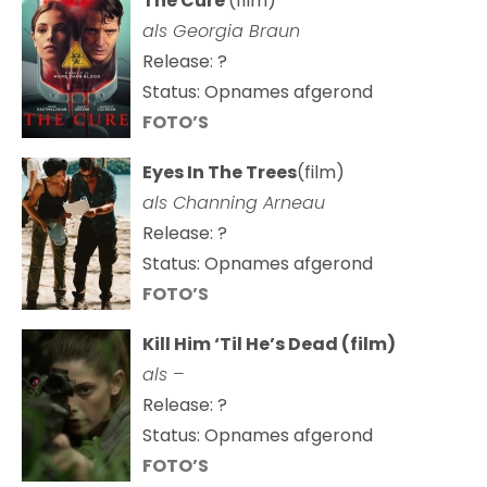
The Cure
(film)
als
Georgia Braun
Release: ?
Status: Opnames afgerond
FOTO’S
Eyes In The Trees
(film)
als Channing Arneau
Release: ?
Status: Opnames afgerond
FOTO’S
Kill Him ‘Til He’s Dead (film)
als –
Release: ?
Status: Opnames afgerond
FOTO’S