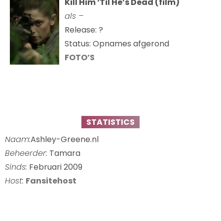
Kill Him ‘Til He’s Dead (film)
als –
Release: ?
Status: Opnames afgerond
FOTO’S
STATISTICS
Naam:
Ashley-Greene.nl
Beheerder:
Tamara
Sinds:
Februari 2009
Host:
Fansitehost