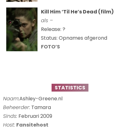
Kill Him ‘Til He’s Dead (film)
als –
Release: ?
Status: Opnames afgerond
FOTO’S
STATISTICS
Naam:
Ashley-Greene.nl
Beheerder:
Tamara
Sinds:
Februari 2009
Host:
Fansitehost