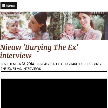
Menu
Nieuw ‘Burying The Ex’
interview
VOOR
SEPTEMBER 13, 2014
REACTIES UITGESCHAKELD
BURYING
NIEUW
THE EX
,
FILMS
,
INTERVIEWS
‘BURYING
THE
EX’
INTERVIEW