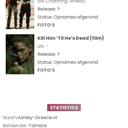
als Channing Arneau
Release: ?
Status: Opnames afgerond
FOTO’S
Kill Him ‘Til He’s Dead (film)
als –
Release: ?
Status: Opnames afgerond
FOTO’S
STATISTICS
Naam:
Ashley-Greene.nl
Beheerder:
Tamara