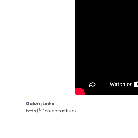
Galerij Links:
http//:
Screencaptures