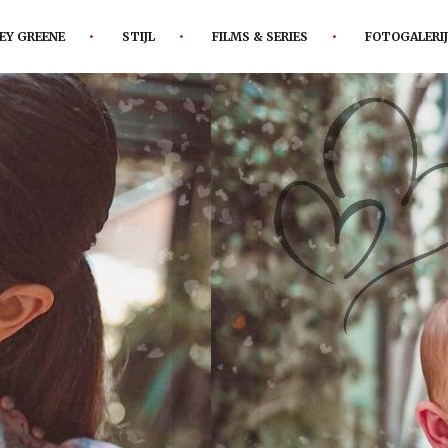
EY GREENE
STIJL
FILMS & SERIES
FOTOGALERIJ