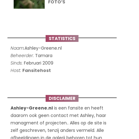
FOTO’S
STATISTICS
Naam:
Ashley-Greene.nl
Beheerder:
Tamara
Sinds:
Februari 2009
Host:
Fansitehost
DISCLAIMER
Ashley-Greene.nl
is een fansite en heeft
daarom ook geen contact met Ashley, haar
managment of projecten.. Alles op de site is
zelf geschreven, tenzij anders vermeld. Alle
afbeeldingen in de galerij behoren tot hun