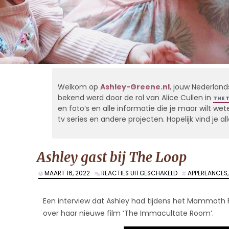
Welkom op
Ashley-Greene.nl
, jouw Nederland
bekend werd door de rol van Alice Cullen in
THE 
en foto’s en alle informatie die je maar wilt weten
tv series en andere projecten. Hopelijk vind je 
Ashley gast bij The Loop
VOOR
MAART 16, 2022
REACTIES UITGESCHAKELD
APPEREANCES
ASHLEY
GAST
BIJ
Een interview dat Ashley had tijdens het Mammoth Fi
THE
over haar nieuwe film ‘The Immacultate Room’.
LOOP