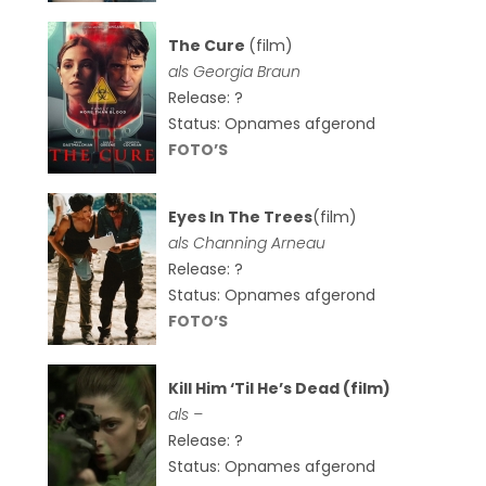
The Cure
(film)
als
Georgia Braun
Release: ?
Status: Opnames afgerond
FOTO’S
Eyes In The Trees
(film)
als Channing Arneau
Release: ?
Status: Opnames afgerond
FOTO’S
Kill Him ‘Til He’s Dead (film)
als –
Release: ?
Status: Opnames afgerond