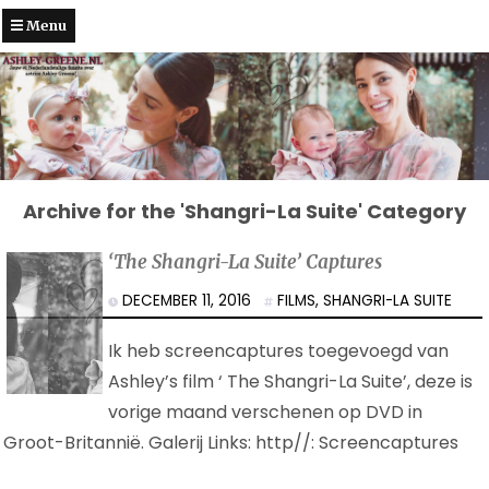
Menu
Archive for the 'Shangri-La Suite' Category
‘The Shangri-La Suite’ Captures
DECEMBER 11, 2016
FILMS
,
SHANGRI-LA SUITE
Ik heb screencaptures toegevoegd van
Ashley’s film ‘ The Shangri-La Suite’, deze is
vorige maand verschenen op DVD in
Groot-Britannië. Galerij Links: http//: Screencaptures