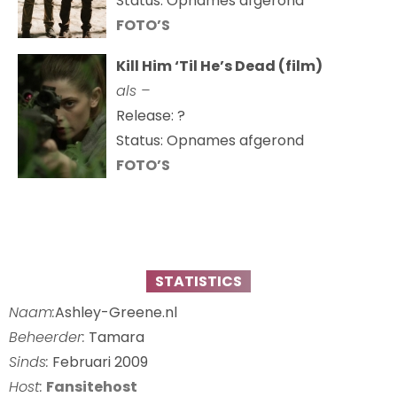
Status: Opnames afgerond
FOTO’S
Kill Him ‘Til He’s Dead (film)
als –
Release: ?
Status: Opnames afgerond
FOTO’S
STATISTICS
Naam:
Ashley-Greene.nl
Beheerder:
Tamara
Sinds:
Februari 2009
Host:
Fansitehost