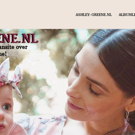
ASHLEY-GREENE.NL
•
ALBUMLI