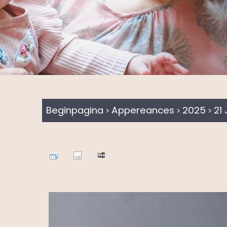
Beginpagina
Appereances
2025
21
>
>
>