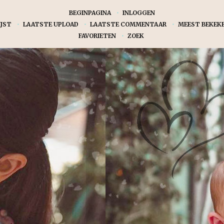
BEGINPAGINA
•
INLOGGEN
JST
•
LAATSTE UPLOAD
•
LAATSTE COMMENTAAR
•
MEEST BEKEK
FAVORIETEN
•
ZOEK