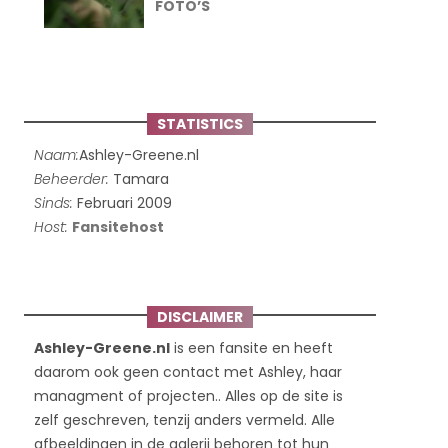
FOTO’S
STATISTICS
Naam:
Ashley-Greene.nl
Beheerder:
Tamara
Sinds:
Februari 2009
Host:
Fansitehost
DISCLAIMER
Ashley-Greene.nl
is een fansite en heeft
daarom ook geen contact met Ashley, haar
managment of projecten.. Alles op de site is
zelf geschreven, tenzij anders vermeld. Alle
afbeeldingen in de galerij behoren tot hun