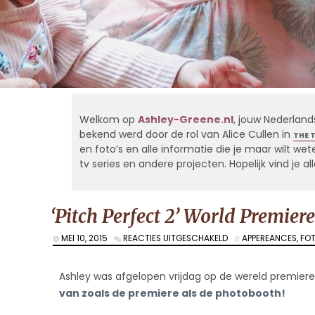
Welkom op
Ashley-Greene.nl
, jouw Nederland
bekend werd door de rol van Alice Cullen in
THE 
en foto’s en alle informatie die je maar wilt weten
tv series en andere projecten. Hopelijk vind je 
‘Pitch Perfect 2’ World Premiere
VOOR
MEI 10, 2015
REACTIES UITGESCHAKELD
APPEREANCES
,
FO
‘PITCH
PERFECT
2’
Ashley was afgelopen vrijdag op de wereld premiere va
WORLD
van zoals de premiere als de photobooth!
PREMIERE