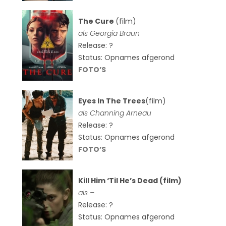
The Cure
(film)
als
Georgia Braun
Release: ?
Status: Opnames afgerond
FOTO’S
Eyes In The Trees
(film)
als Channing Arneau
Release: ?
Status: Opnames afgerond
FOTO’S
Kill Him ‘Til He’s Dead (film)
als –
Release: ?
Status: Opnames afgerond