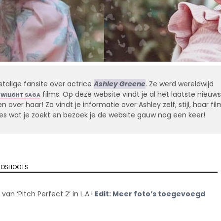
stalige fansite over actrice
Ashley Greene
. Ze werd wereldwijd
films. Op deze website vindt je al het laatste nieuws
TWILIGHT SAGA
 over haar! Zo vindt je informatie over Ashley zelf, stijl, haar fil
alles wat je zoekt en bezoek je de website gauw nog een keer!
TOSHOOTS
n ‘Pitch Perfect 2’ in L.A.!
Edit: Meer foto’s toegevoegd