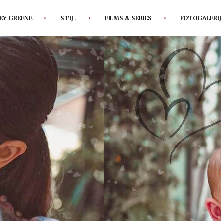
EY GREENE
STIJL
FILMS & SERIES
FOTOGALERIJ