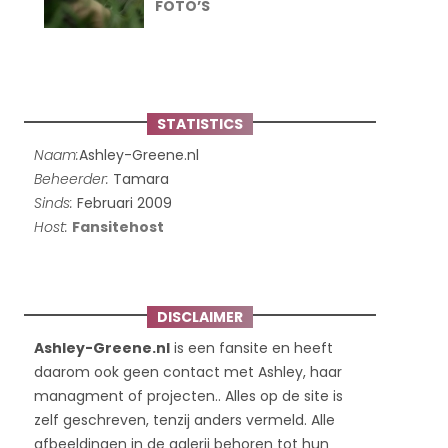
FOTO’S
STATISTICS
Naam:
Ashley-Greene.nl
Beheerder:
Tamara
Sinds:
Februari 2009
Host:
Fansitehost
DISCLAIMER
Ashley-Greene.nl
is een fansite en heeft
daarom ook geen contact met Ashley, haar
managment of projecten.. Alles op de site is
zelf geschreven, tenzij anders vermeld. Alle
afbeeldingen in de galerij behoren tot hun