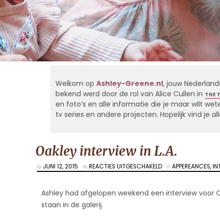
Welkom op
Ashley-Greene.nl
, jouw Nederland
bekend werd door de rol van Alice Cullen in
THE 
en foto’s en alle informatie die je maar wilt weten
tv series en andere projecten. Hopelijk vind je 
Oakley interview in L.A.
VOOR
JUNI 12, 2015
REACTIES UITGESCHAKELD
APPEREANCES
,
IN
OAKLEY
INTERVIEW
IN
Ashley had afgelopen weekend een interview voor O
L.A.
staan in de galerij.