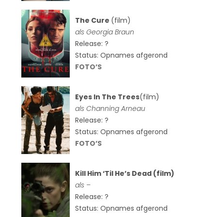
The Cure
(film)
als
Georgia Braun
Release: ?
Status: Opnames afgerond
FOTO’S
Eyes In The Trees
(film)
als Channing Arneau
Release: ?
Status: Opnames afgerond
FOTO’S
Kill Him ‘Til He’s Dead (film)
als –
Release: ?
Status: Opnames afgerond