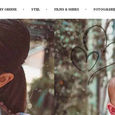
EY GREENE
STIJL
FILMS & SERIES
FOTOGALERIJ