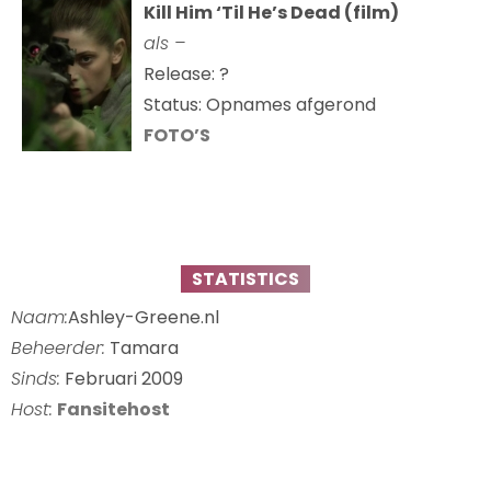
Kill Him ‘Til He’s Dead (film)
als –
Release: ?
Status: Opnames afgerond
FOTO’S
STATISTICS
Naam:
Ashley-Greene.nl
Beheerder:
Tamara
Sinds:
Februari 2009
Host:
Fansitehost