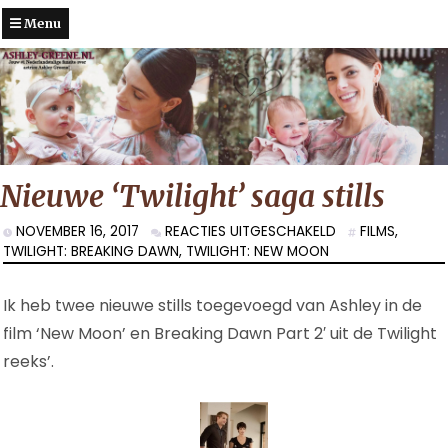
Menu
Nieuwe ‘Twilight’ saga stills
VOOR
NOVEMBER 16, 2017
REACTIES UITGESCHAKELD
FILMS
,
NIEUWE
TWILIGHT: BREAKING DAWN
,
TWILIGHT: NEW MOON
‘TWILIGHT’
SAGA
Ik heb twee nieuwe stills toegevoegd van Ashley in de
STILLS
film ‘New Moon’ en Breaking Dawn Part 2′ uit de Twilight
reeks’.