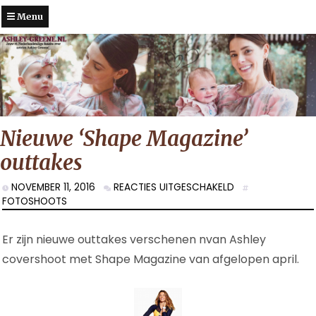
Menu
Nieuwe ‘Shape Magazine’
outtakes
VOOR
NOVEMBER 11, 2016
REACTIES UITGESCHAKELD
NIEUWE
FOTOSHOOTS
‘SHAPE
MAGAZINE’
Er zijn nieuwe outtakes verschenen nvan Ashley
OUTTAKES
covershoot met Shape Magazine van afgelopen april.