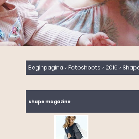
Beginpagina
Fotoshoots
2016
Shap
>
>
>
shape magazine