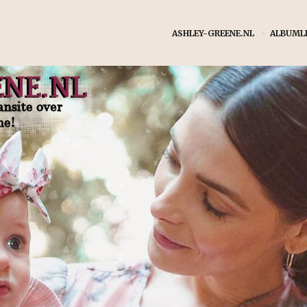
ASHLEY-GREENE.NL
•
ALBUMLI