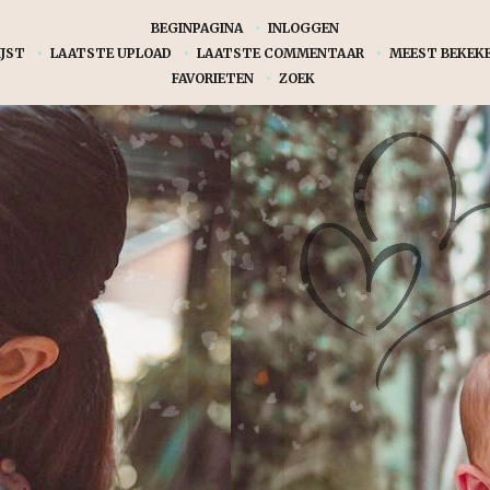
BEGINPAGINA
•
INLOGGEN
JST
•
LAATSTE UPLOAD
•
LAATSTE COMMENTAAR
•
MEEST BEKEK
FAVORIETEN
•
ZOEK