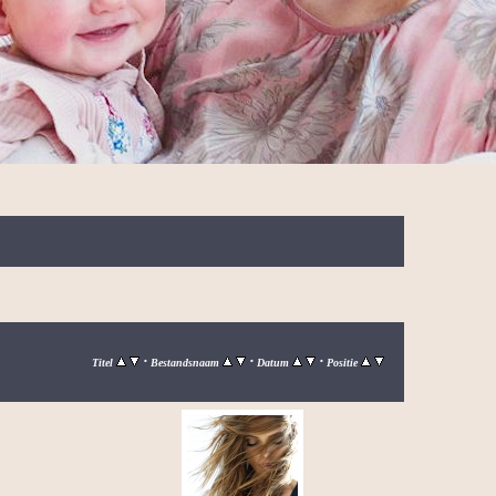
•
•
•
Titel
Bestandsnaam
Datum
Positie