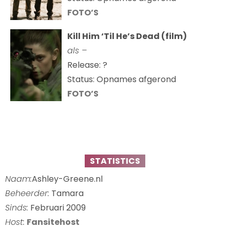
FOTO’S
Kill Him ‘Til He’s Dead (film)
als –
Release: ?
Status: Opnames afgerond
FOTO’S
STATISTICS
Naam:
Ashley-Greene.nl
Beheerder:
Tamara
Sinds:
Februari 2009
Host:
Fansitehost