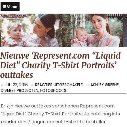
Menu
Nieuwe ‘Represent.com “Liquid
Diet” Charity T-Shirt Portraits’
outtakes
VOOR
JULI 22, 2016
REACTIES UITGESCHAKELD
ASHLEY GREENE
,
NIEUWE
DIVERSE PROJECTEN
,
FOTOSHOOTS
‘REPRESENT.COM
“LIQUID
Er zijn nieuwe outtakes verschenen Represent.com
DIET”
CHARITY
“Liquid Diet” Charity T-Shirt Portraits! Je hebt nog iets
T-
minder dan 7 dagen om het t-shirt te bestellen.
SHIRT