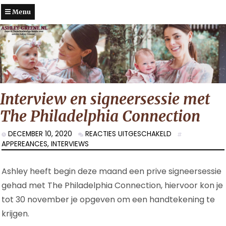
Menu
Interview en signeersessie met
The Philadelphia Connection
VOOR
DECEMBER 10, 2020
REACTIES UITGESCHAKELD
INTERVIEW
APPEREANCES
,
INTERVIEWS
EN
SIGNEERSESSIE
Ashley heeft begin deze maand een prive signeersessie
MET
THE
gehad met The Philadelphia Connection, hiervoor kon je
PHILADELPHIA
tot 30 november je opgeven om een handtekening te
CONNECTION
krijgen.