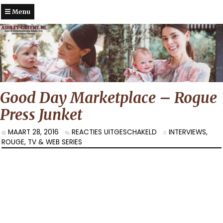
Menu
Good Day Marketplace – Rogue
Press Junket
VOOR
MAART 28, 2016
REACTIES UITGESCHAKELD
INTERVIEWS
,
GOOD
ROUGE
,
TV & WEB SERIES
DAY
MARKETPLACE
–
ROGUE
PRESS
JUNKET