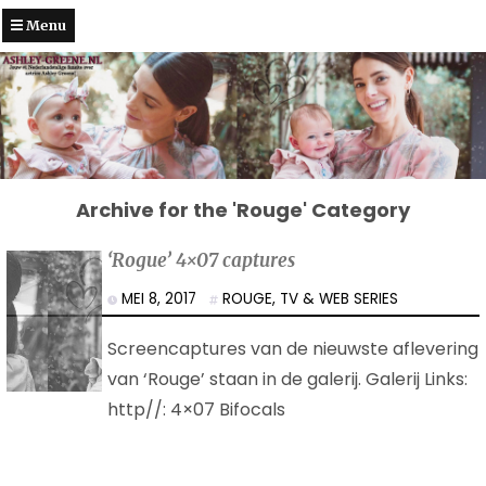
Menu
Archive for the 'Rouge' Category
‘Rogue’ 4×07 captures
MEI 8, 2017
ROUGE
,
TV & WEB SERIES
Screencaptures van de nieuwste aflevering
van ‘Rouge’ staan in de galerij. Galerij Links:
http//: 4×07 Bifocals