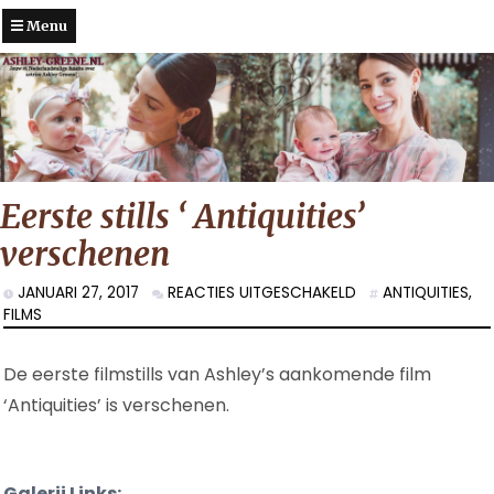
Menu
Eerste stills ‘ Antiquities’
verschenen
VOOR
JANUARI 27, 2017
REACTIES UITGESCHAKELD
ANTIQUITIES
,
EERSTE
FILMS
STILLS
‘
De eerste filmstills van Ashley’s aankomende film
ANTIQUITIES’
VERSCHENEN
‘Antiquities’ is verschenen.
Galerij Links: