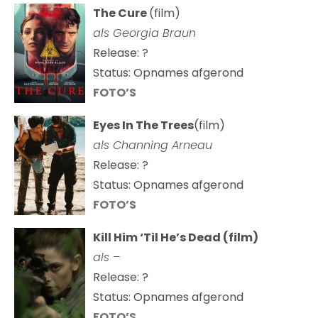
The Cure
(film)
als
Georgia Braun
Release: ?
Status: Opnames afgerond
FOTO’S
Eyes In The Trees
(film)
als Channing Arneau
Release: ?
Status: Opnames afgerond
FOTO’S
Kill Him ‘Til He’s Dead (film)
als –
Release: ?
Status: Opnames afgerond
FOTO’S