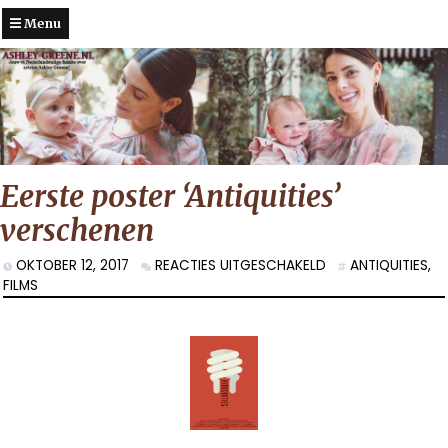
Menu
Eerste poster ‘Antiquities’
verschenen
VOOR
OKTOBER 12, 2017
REACTIES UITGESCHAKELD
ANTIQUITIES
,
EERSTE
FILMS
POSTER
‘ANTIQUITIES’
VERSCHENEN