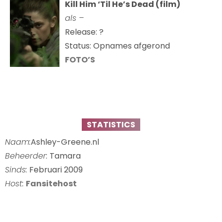
Kill Him ‘Til He’s Dead (film)
als –
Release: ?
Status: Opnames afgerond
FOTO’S
STATISTICS
Naam:
Ashley-Greene.nl
Beheerder:
Tamara
Sinds:
Februari 2009
Host:
Fansitehost