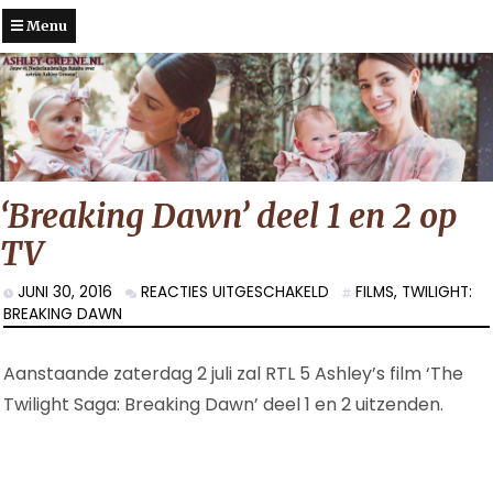
Menu
‘Breaking Dawn’ deel 1 en 2 op
TV
VOOR
JUNI 30, 2016
REACTIES UITGESCHAKELD
FILMS
,
TWILIGHT:
‘BREAKING
BREAKING DAWN
DAWN’
DEEL
Aanstaande zaterdag 2 juli zal RTL 5 Ashley’s film ‘The
1
EN
Twilight Saga: Breaking Dawn’ deel 1 en 2 uitzenden.
2
OP
TV