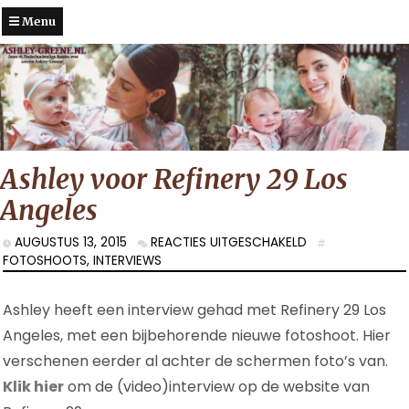
Menu
Ashley voor Refinery 29 Los
Angeles
VOOR
AUGUSTUS 13, 2015
REACTIES UITGESCHAKELD
ASHLEY
FOTOSHOOTS
,
INTERVIEWS
VOOR
REFINERY
Ashley heeft een interview gehad met Refinery 29 Los
29
LOS
Angeles, met een bijbehorende nieuwe fotoshoot. Hier
ANGELES
verschenen eerder al achter de schermen foto’s van.
Klik hier
om de (video)interview op de website van