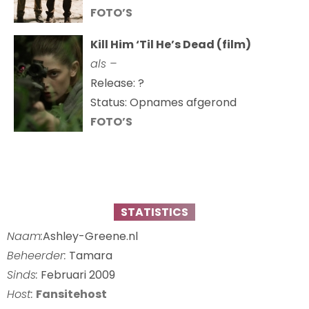
FOTO’S
Kill Him ‘Til He’s Dead (film)
als –
Release: ?
Status: Opnames afgerond
FOTO’S
STATISTICS
Naam:
Ashley-Greene.nl
Beheerder:
Tamara
Sinds:
Februari 2009
Host:
Fansitehost