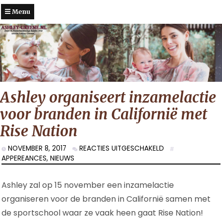
Menu
Ashley organiseert inzamelactie
voor branden in Californië met
Rise Nation
VOOR
NOVEMBER 8, 2017
REACTIES UITGESCHAKELD
ASHLEY
APPEREANCES
,
NIEUWS
ORGANISEERT
INZAMELACTIE
Ashley zal op 15 november een inzamelactie
VOOR
BRANDEN
organiseren voor de branden in Californië samen met
IN
de sportschool waar ze vaak heen gaat Rise Nation!
CALIFORNIË