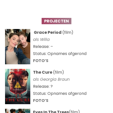
PROJECTEN
Grace Period
(film)
als Willa
Release: –
Status: Opnames afgerond
FOTO’S
The Cure
(film)
als
Georgia Braun
Release: ?
Status: Opnames afgerond
FOTO’S
Eyes In The Trees
(film)