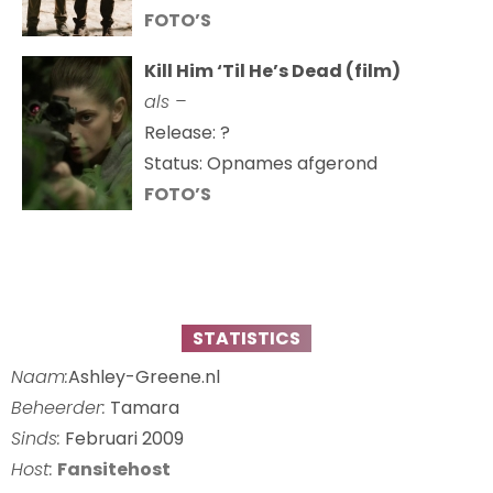
FOTO’S
Kill Him ‘Til He’s Dead (film)
als –
Release: ?
Status: Opnames afgerond
FOTO’S
STATISTICS
Naam:
Ashley-Greene.nl
Beheerder:
Tamara
Sinds:
Februari 2009
Host:
Fansitehost