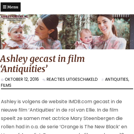
Menu
Ashley gecast in film
‘Antiquities’
VOOR
OKTOBER 12, 2016
REACTIES UITGESCHAKELD
ANTIQUITIES
,
ASHLEY
FILMS
GECAST
IN
Ashley is volgens de website IMDB.com gecast in de
FILM
‘ANTIQUITIES’
nieuwe film ‘Antiquities’ in de rol van Ellie. In de film
speelt ze samen met actrice Mary Steenbergen die
rollen had in o.a. de serie ‘Orange is The New Black’ en