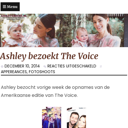
Menu
Ashley bezoekt The Voice
VOOR
DECEMBER 10, 2014
REACTIES UITGESCHAKELD
ASHLEY
APPEREANCES
,
FOTOSHOOTS
BEZOEKT
THE
Ashley bezocht vorige week de opnames van de
VOICE
Amerikaanse editie van The Voice.