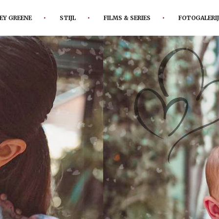
EY GREENE
STIJL
FILMS & SERIES
FOTOGALERIJ