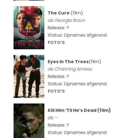
The Cure
(film)
als
Georgia Braun
Release: ?
Status: Opnames afgerond
FOTO’S
Eyes In The Trees
(film)
als Channing Arneau
Release: ?
Status: Opnames afgerond
FOTO’S
Kill Him ‘Til He’s Dead (film)
als –
Release: ?
Status: Opnames afgerond