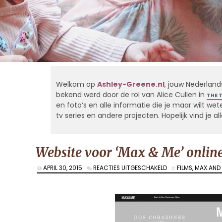
Welkom op
Ashley-Greene.nl
, jouw Nederland
bekend werd door de rol van Alice Cullen in
THE 
en foto’s en alle informatie die je maar wilt weten
tv series en andere projecten. Hopelijk vind je 
Website voor ‘Max & Me’ onlin
VOOR
APRIL 30, 2015
REACTIES UITGESCHAKELD
FILMS
,
MAX AND
WEBSITE
VOOR
‘MAX
&
ME’
ONLINE