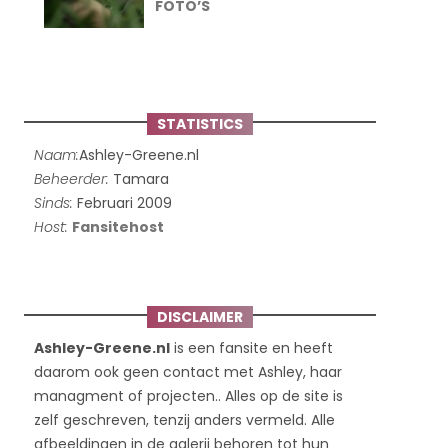
FOTO’S
STATISTICS
Naam:
Ashley-Greene.nl
Beheerder:
Tamara
Sinds:
Februari 2009
Host:
Fansitehost
DISCLAIMER
Ashley-Greene.nl
is een fansite en heeft
daarom ook geen contact met Ashley, haar
managment of projecten.. Alles op de site is
zelf geschreven, tenzij anders vermeld. Alle
afbeeldingen in de galerij behoren tot hun