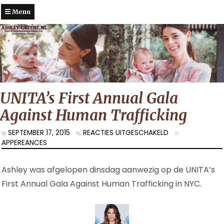
Menu
UNITA’s First Annual Gala
Against Human Trafficking
VOOR
SEPTEMBER 17, 2015
REACTIES UITGESCHAKELD
UNITA’S
APPEREANCES
FIRST
ANNUAL
Ashley was afgelopen dinsdag aanwezig op de UNITA’s
GALA
AGAINST
First Annual Gala Against Human Trafficking in NYC.
HUMAN
TRAFFICKING