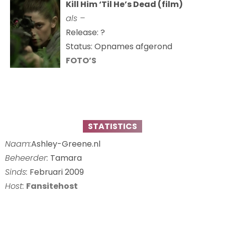
Kill Him ‘Til He’s Dead (film)
als –
Release: ?
Status: Opnames afgerond
FOTO’S
STATISTICS
Naam:
Ashley-Greene.nl
Beheerder:
Tamara
Sinds:
Februari 2009
Host:
Fansitehost