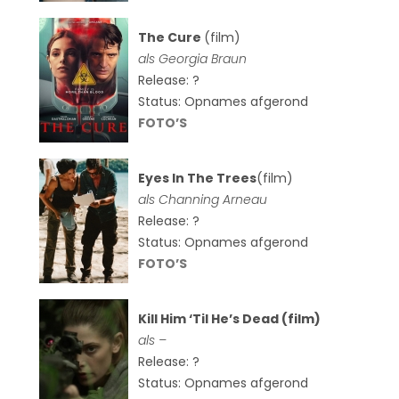
The Cure
(film)
als
Georgia Braun
Release: ?
Status: Opnames afgerond
FOTO’S
Eyes In The Trees
(film)
als Channing Arneau
Release: ?
Status: Opnames afgerond
FOTO’S
Kill Him ‘Til He’s Dead (film)
als –
Release: ?
Status: Opnames afgerond