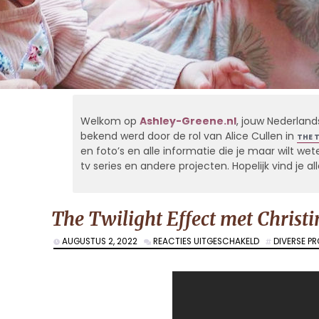
Welkom op
Ashley-Greene.nl
, jouw Nederland
bekend werd door de rol van Alice Cullen in
THE 
en foto’s en alle informatie die je maar wilt weten
tv series en andere projecten. Hopelijk vind je 
The Twilight Effect met Christi
VOOR
AUGUSTUS 2, 2022
REACTIES UITGESCHAKELD
DIVERSE P
THE
TWILIGHT
EFFECT
MET
CHRISTINA
PERRI