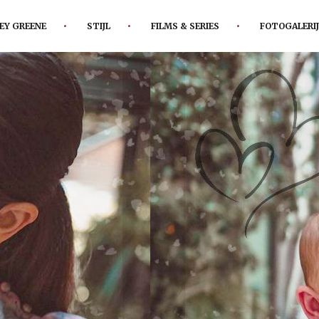
EY GREENE
STIJL
FILMS & SERIES
FOTOGALERIJ