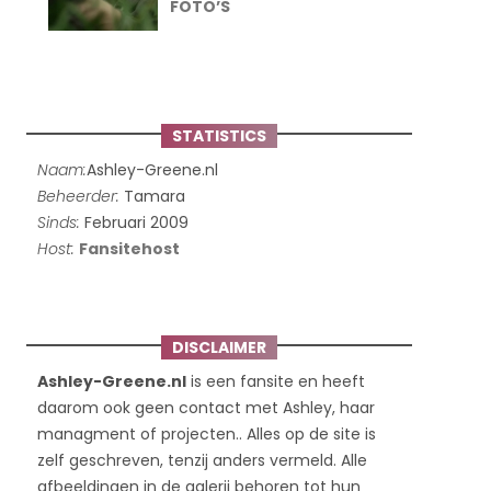
FOTO’S
STATISTICS
Naam:
Ashley-Greene.nl
Beheerder:
Tamara
Sinds:
Februari 2009
Host:
Fansitehost
DISCLAIMER
Ashley-Greene.nl
is een fansite en heeft
daarom ook geen contact met Ashley, haar
managment of projecten.. Alles op de site is
zelf geschreven, tenzij anders vermeld. Alle
afbeeldingen in de galerij behoren tot hun