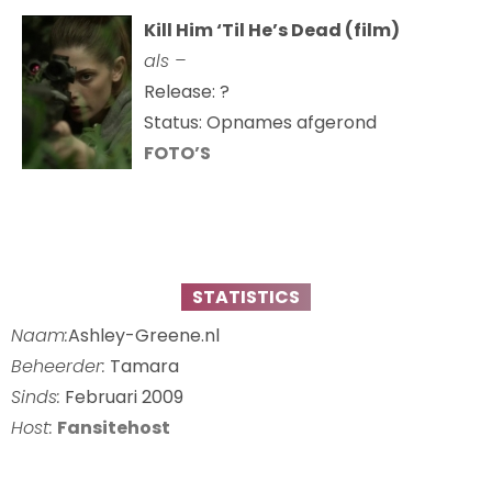
Kill Him ‘Til He’s Dead (film)
als –
Release: ?
Status: Opnames afgerond
FOTO’S
STATISTICS
Naam:
Ashley-Greene.nl
Beheerder:
Tamara
Sinds:
Februari 2009
Host:
Fansitehost