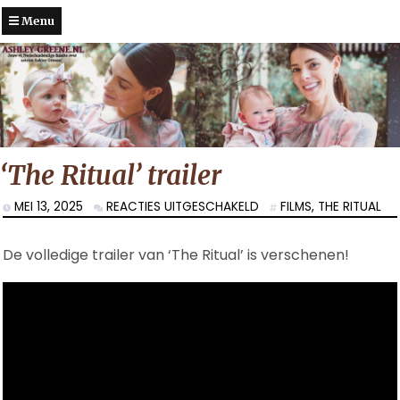
Menu
‘The Ritual’ trailer
VOOR
MEI 13, 2025
REACTIES UITGESCHAKELD
FILMS
,
THE RITUAL
‘THE
RITUAL’
De volledige trailer van ‘The Ritual’ is verschenen!
TRAILER