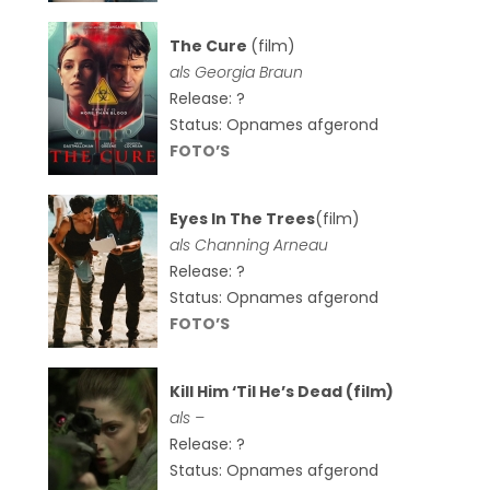
The Cure
(film)
als
Georgia Braun
Release: ?
Status: Opnames afgerond
FOTO’S
Eyes In The Trees
(film)
als Channing Arneau
Release: ?
Status: Opnames afgerond
FOTO’S
Kill Him ‘Til He’s Dead (film)
als –
Release: ?
Status: Opnames afgerond