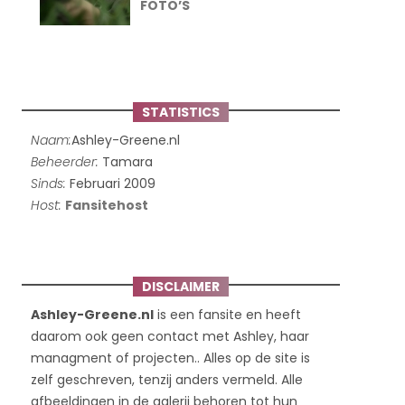
FOTO’S
STATISTICS
Naam:
Ashley-Greene.nl
Beheerder:
Tamara
Sinds:
Februari 2009
Host:
Fansitehost
DISCLAIMER
Ashley-Greene.nl
is een fansite en heeft
daarom ook geen contact met Ashley, haar
managment of projecten.. Alles op de site is
zelf geschreven, tenzij anders vermeld. Alle
afbeeldingen in de galerij behoren tot hun