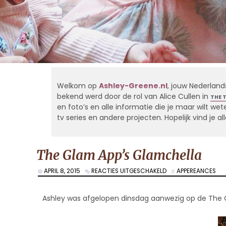
Welkom op
Ashley-Greene.nl
, jouw Nederland
bekend werd door de rol van Alice Cullen in
THE 
en foto’s en alle informatie die je maar wilt weten
tv series en andere projecten. Hopelijk vind je 
The Glam App’s Glamchella
VOOR
APRIL 8, 2015
REACTIES UITGESCHAKELD
APPEREANCES
THE
GLAM
APP’S
Ashley was afgelopen dinsdag aanwezig op de The G
GLAMCHELLA