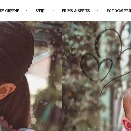
EY GREENE
STIJL
FILMS & SERIES
FOTOGALERIJ