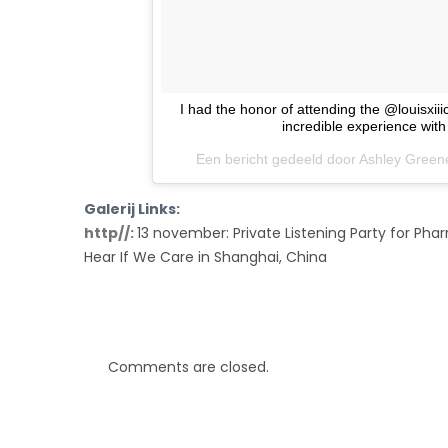
I️ had the honor of attending the @louisxii
incredible experience wit
Een bericht gedeeld door Ashley Gree
Galerij Links:
http//:
13 november: Private Listening Party for Phar
Hear If We Care in Shanghai, China
Comments are closed.