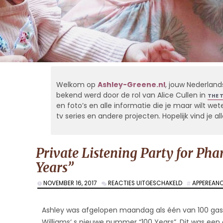
Welkom op
Ashley-Greene.nl
, jouw Nederland
bekend werd door de rol van Alice Cullen in
THE 
en foto’s en alle informatie die je maar wilt weten
tv series en andere projecten. Hopelijk vind je 
Private Listening Party for Pha
Years”
VOOR
NOVEMBER 16, 2017
REACTIES UITGESCHAKELD
APPEREAN
PRIVATE
LISTENING
PARTY
Ashley was afgelopen maandag als één van 100 gaste
FOR
Williams‘ s nieuwe nummer “100 Years”. Dit was ee