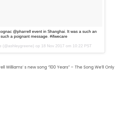
icognac @pharrell event in Shanghai. I️t was a such an
h such a poignant message. #ifwecare
ne (@ashleygreene) op
18 Nov 2017 om 10:22 PST
rell Williams‘ s new song “100 Years” – The Song We’ll Only