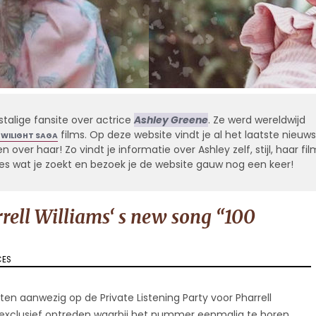
stalige fansite over actrice
Ashley Greene
. Ze werd wereldwijd
films. Op deze website vindt je al het laatste nieuws
TWILIGHT SAGA
 over haar! Zo vindt je informatie over Ashley zelf, stijl, haar fil
alles wat je zoekt en bezoek je de website gauw nog een keer!
rrell Williams‘ s new song “100
CES
n aanwezig op de Private Listening Party voor Pharrell
n exclusief optreden waarbij het nummer eenmalig te horen