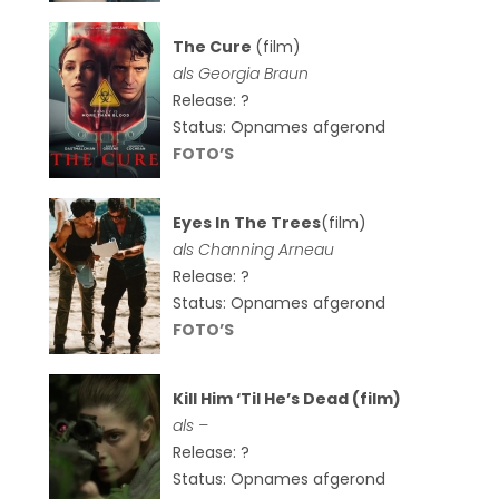
The Cure
(film)
als
Georgia Braun
Release: ?
Status: Opnames afgerond
FOTO’S
Eyes In The Trees
(film)
als Channing Arneau
Release: ?
Status: Opnames afgerond
FOTO’S
Kill Him ‘Til He’s Dead (film)
als –
Release: ?
Status: Opnames afgerond