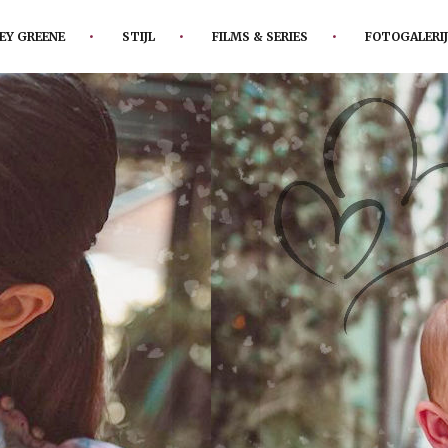
EY GREENE
STIJL
FILMS & SERIES
FOTOGALERIJ