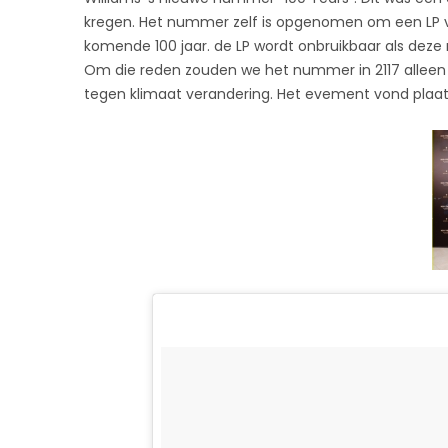
PHARRELL
kregen. Het nummer zelf is opgenomen om een LP van
WILLIAMS‘
S
komende 100 jaar. de LP wordt onbruikbaar als deze na
NEW
Om die reden zouden we het nummer in 2117 alleen t
SONG
“100
tegen klimaat verandering. Het evement vond plaat
YEARS”