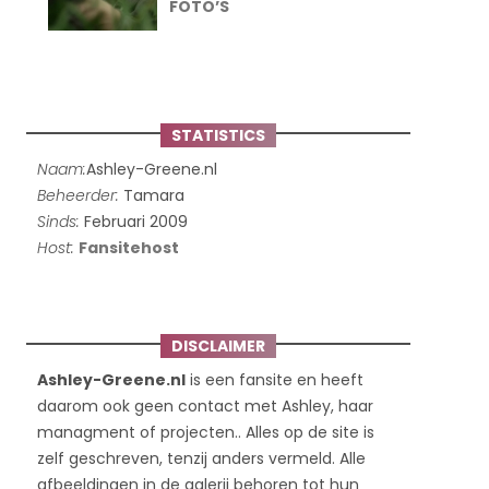
FOTO’S
STATISTICS
Naam:
Ashley-Greene.nl
Beheerder:
Tamara
Sinds:
Februari 2009
Host:
Fansitehost
DISCLAIMER
Ashley-Greene.nl
is een fansite en heeft
daarom ook geen contact met Ashley, haar
managment of projecten.. Alles op de site is
zelf geschreven, tenzij anders vermeld. Alle
afbeeldingen in de galerij behoren tot hun