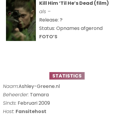
Kill Him ‘Til He’s Dead (film)
als –
Release: ?
Status: Opnames afgerond
FOTO’S
STATISTICS
Naam:
Ashley-Greene.nl
Beheerder:
Tamara
Sinds:
Februari 2009
Host:
Fansitehost