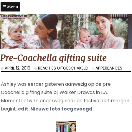
Menu
Pre-Coachella gifting suite
VOOR
APRIL 12, 2019
REACTIES UITGESCHAKELD
APPEREANCES
PRE-
COACHELLA
Ashley was eerder gisteren aanwezig op de pre-
GIFTING
SUITE
Coachella gifting suite bij Walker Drawas in L.A.
Momenteel is ze onderweg naar de festival dat morgen
begint.
edit: Nieuwe foto toegevoegd.