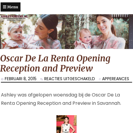
Menu
Oscar De La Renta Opening
Reception and Preview
VOOR
FEBRUARI 8, 2015
REACTIES UITGESCHAKELD
APPEREANCES
OSCAR
DE
Ashley was afgelopen woensdag bij de Oscar De La
LA
RENTA
Renta Opening Reception and Preview in Savannah.
OPENING
RECEPTION
AND
PREVIEW