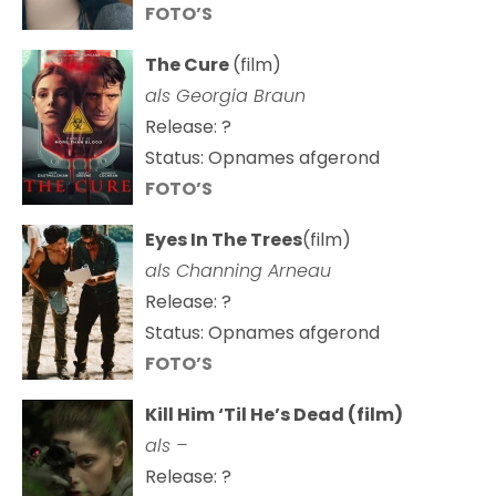
FOTO’S
The Cure
(film)
als
Georgia Braun
Release: ?
Status: Opnames afgerond
FOTO’S
Eyes In The Trees
(film)
als Channing Arneau
Release: ?
Status: Opnames afgerond
FOTO’S
Kill Him ‘Til He’s Dead (film)
als –
Release: ?