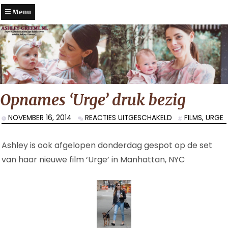
Menu
Opnames ‘Urge’ druk bezig
VOOR
NOVEMBER 16, 2014
REACTIES UITGESCHAKELD
FILMS
,
URGE
OPNAMES
‘URGE’
Ashley is ook afgelopen donderdag gespot op de set
DRUK
BEZIG
van haar nieuwe film ‘Urge’ in Manhattan, NYC