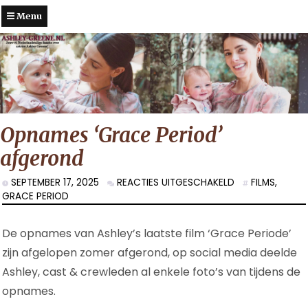
Menu
Opnames ‘Grace Period’
afgerond
VOOR
SEPTEMBER 17, 2025
REACTIES UITGESCHAKELD
FILMS
,
OPNAMES
GRACE PERIOD
‘GRACE
PERIOD’
De opnames van Ashley’s laatste film ‘Grace Periode’
AFGEROND
zijn afgelopen zomer afgerond, op social media deelde
Ashley, cast & crewleden al enkele foto’s van tijdens de
opnames.