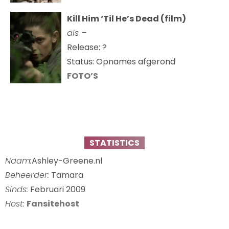
Kill Him ‘Til He’s Dead (film)
als –
Release: ?
Status: Opnames afgerond
FOTO’S
STATISTICS
Naam:
Ashley-Greene.nl
Beheerder:
Tamara
Sinds:
Februari 2009
Host:
Fansitehost