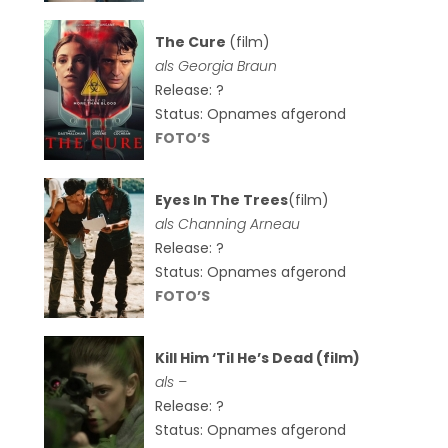
The Cure
(film)
als
Georgia Braun
Release: ?
Status: Opnames afgerond
FOTO’S
Eyes In The Trees
(film)
als Channing Arneau
Release: ?
Status: Opnames afgerond
FOTO’S
Kill Him ‘Til He’s Dead (film)
als –
Release: ?
Status: Opnames afgerond