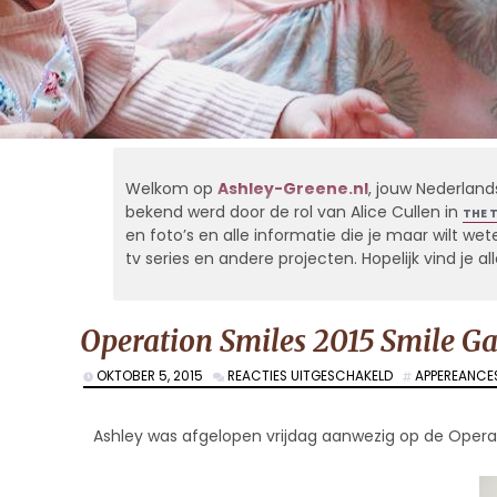
Welkom op
Ashley-Greene.nl
, jouw Nederland
bekend werd door de rol van Alice Cullen in
THE 
en foto’s en alle informatie die je maar wilt weten
tv series en andere projecten. Hopelijk vind je 
Operation Smiles 2015 Smile Ga
VOOR
OKTOBER 5, 2015
REACTIES UITGESCHAKELD
APPEREANCE
OPERATION
SMILES
2015
Ashley was afgelopen vrijdag aanwezig op de Operati
SMILE
GALA