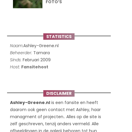
FOTO’S
STATISTICS
Naam:
Ashley-Greene.nl
Beheerder:
Tamara
Sinds:
Februari 2009
Host:
Fansitehost
DISCLAIMER
Ashley-Greene.nl
is een fansite en heeft
daarom ook geen contact met Ashley, haar
managment of projecten.. Alles op de site is
zelf geschreven, tenzij anders vermeld. Alle
afbeeldingen in de galerij behoren tot hun