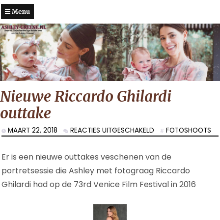
Menu
Nieuwe Riccardo Ghilardi
outtake
VOOR
MAART 22, 2018
REACTIES UITGESCHAKELD
FOTOSHOOTS
NIEUWE
RICCARDO
Er is een nieuwe outtakes veschenen van de
GHILARDI
OUTTAKE
portretsessie die Ashley met fotograag Riccardo
Ghilardi had op de 73rd Venice Film Festival in 2016