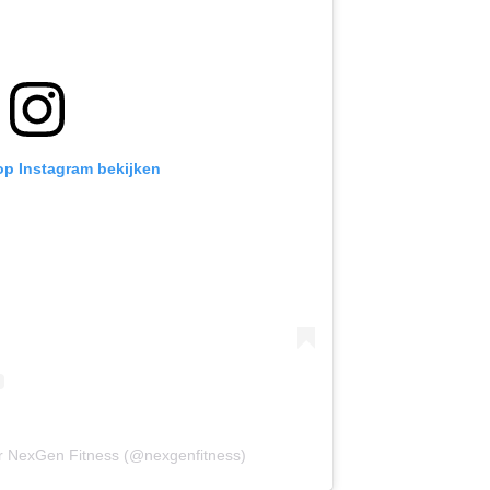
 op Instagram bekijken
r NexGen Fitness (@nexgenfitness)