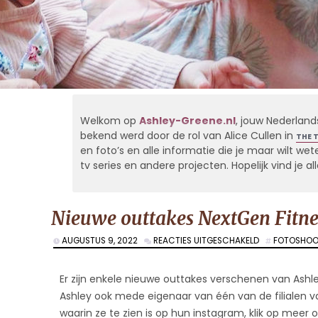
Welkom op
Ashley-Greene.nl
, jouw Nederland
bekend werd door de rol van Alice Cullen in
THE 
en foto’s en alle informatie die je maar wilt weten
tv series en andere projecten. Hopelijk vind je 
Nieuwe outtakes NextGen Fitne
VOOR
AUGUSTUS 9, 2022
REACTIES UITGESCHAKELD
FOTOSHOO
NIEUWE
OUTTAKES
NEXTGEN
Er zijn enkele nieuwe outtakes verschenen van Ashley
FITNESS
Ashley ook mede eigenaar van één van de filialen v
waarin ze te zien is op hun instagram, klik op meer 