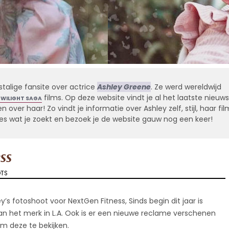
stalige fansite over actrice
Ashley Greene
. Ze werd wereldwijd
films. Op deze website vindt je al het laatste nieuws
TWILIGHT SAGA
 over haar! Zo vindt je informatie over Ashley zelf, stijl, haar fil
alles wat je zoekt en bezoek je de website gauw nog een keer!
ss
TS
’s fotoshoot voor NextGen Fitness, Sinds begin dit jaar is
an het merk in L.A. Ook is er een nieuwe reclame verschenen
om deze te bekijken.