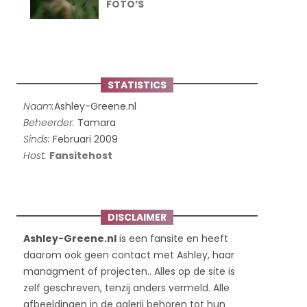
FOTO’S
STATISTICS
Naam:
Ashley-Greene.nl
Beheerder:
Tamara
Sinds:
Februari 2009
Host:
Fansitehost
DISCLAIMER
Ashley-Greene.nl
is een fansite en heeft
daarom ook geen contact met Ashley, haar
managment of projecten.. Alles op de site is
zelf geschreven, tenzij anders vermeld. Alle
afbeeldingen in de galerij behoren tot hun