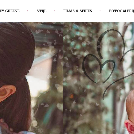
EY GREENE
STIJL
FILMS & SERIES
FOTOGALERIJ