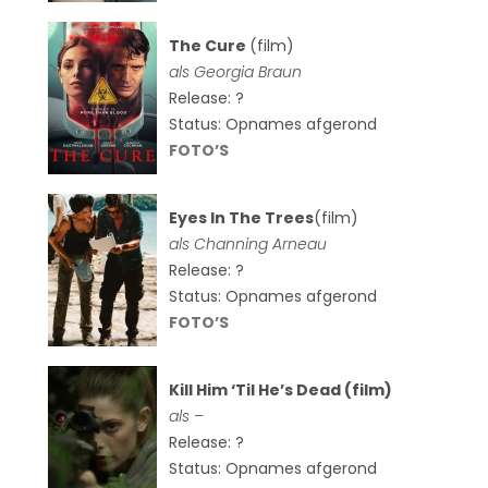
The Cure
(film)
als
Georgia Braun
Release: ?
Status: Opnames afgerond
FOTO’S
Eyes In The Trees
(film)
als Channing Arneau
Release: ?
Status: Opnames afgerond
FOTO’S
Kill Him ‘Til He’s Dead (film)
als –
Release: ?
Status: Opnames afgerond