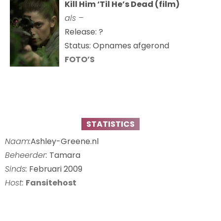
Kill Him ‘Til He’s Dead (film)
als –
Release: ?
Status: Opnames afgerond
FOTO’S
STATISTICS
Naam:
Ashley-Greene.nl
Beheerder:
Tamara
Sinds:
Februari 2009
Host:
Fansitehost