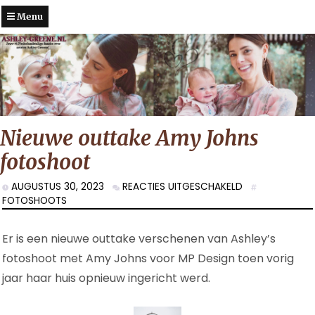
Menu
Nieuwe outtake Amy Johns
fotoshoot
VOOR
AUGUSTUS 30, 2023
REACTIES UITGESCHAKELD
NIEUWE
FOTOSHOOTS
OUTTAKE
AMY
Er is een nieuwe outtake verschenen van Ashley’s
JOHNS
FOTOSHOOT
fotoshoot met Amy Johns voor MP Design toen vorig
jaar haar huis opnieuw ingericht werd.