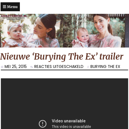
Menu
Nieuwe ‘Burying The Ex’ trailer
VOOR
MEI 25, 2015
REACTIES UITGESCHAKELD
BURYING THE EX
NIEUWE
‘BURYING
THE
EX’
TRAILER