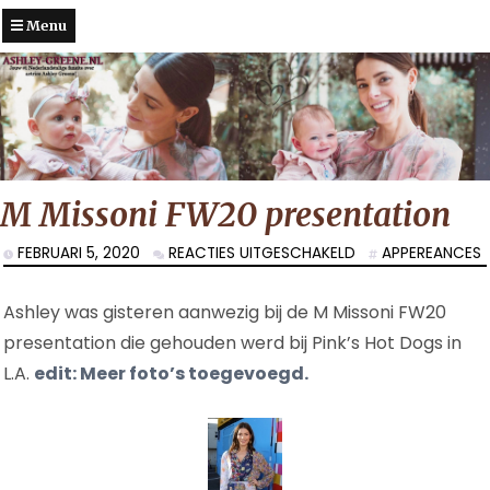
Menu
M Missoni FW20 presentation
VOOR
FEBRUARI 5, 2020
REACTIES UITGESCHAKELD
APPEREANCES
M
MISSONI
Ashley was gisteren aanwezig bij de M Missoni FW20
FW20
PRESENTATION
presentation die gehouden werd bij Pink’s Hot Dogs in
L.A.
edit: Meer foto’s toegevoegd.