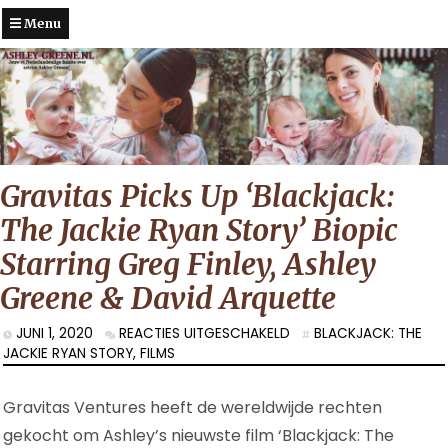
Menu
Gravitas Picks Up ‘Blackjack:
The Jackie Ryan Story’ Biopic
Starring Greg Finley, Ashley
Greene & David Arquette
VOOR
JUNI 1, 2020
REACTIES UITGESCHAKELD
BLACKJACK: THE
GRAVITAS
JACKIE RYAN STORY
,
FILMS
PICKS
UP
Gravitas Ventures heeft de wereldwijde rechten
‘BLACKJACK:
THE
gekocht om Ashley’s nieuwste film ‘Blackjack: The