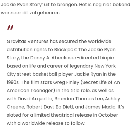
JACKIE
Jackie Ryan Story’ uit te brengen. Het is nog niet bekend
RYAN
wanneer dit zal gebeuren.
STORY’
BIOPIC
STARRING
GREG
FINLEY,
Gravitas Ventures has secured the worldwide
ASHLEY
GREENE
distribution rights to Blackjack: The Jackie Ryan
&
Story, the Danny A. Abeckaser-directed biopic
DAVID
based on life and career of legendary New York
ARQUETTE
City street basketball player Jackie Ryan in the
1990s. The film stars Greg Finley (Secret Life of An
American Teenager) in the title role, as well as
with David Arquette, Brandon Thomas Lee, Ashley
Greene, Robert Davi, Bo Dietl, and James Madio. It’s
slated for a limited theatrical release in October
with a worldwide release to follow.