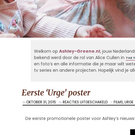
Welkom op
Ashley-Greene.nl
, jouw Nederland
bekend werd door de rol van Alice Cullen in
THE 
en foto’s en alle informatie die je maar wilt weten
tv series en andere projecten. Hopelijk vind je 
Eerste ‘Urge’ poster
VOOR
OKTOBER 31, 2015
REACTIES UITGESCHAKELD
FILMS
,
URGE
EERSTE
‘URGE’
POSTER
De eerste promotionele poster voor Ashley’s nieuwst