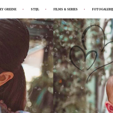
EY GREENE
STIJL
FILMS & SERIES
FOTOGALERIJ