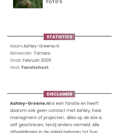
FOTO’S
STATISTICS
Naam:
Ashley-Greene.nl
Beheerder:
Tamara
Sinds:
Februari 2009
Host:
Fansitehost
DISCLAIMER
Ashley-Greene.nl
is een fansite en heeft
daarom ook geen contact met Ashley, haar
managment of projecten.. Alles op de site is
zelf geschreven, tenzij anders vermeld. Alle
afbeeldingen in de galerij behoren tot hun