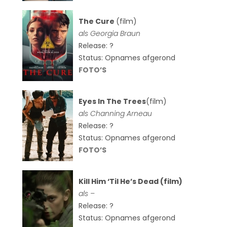
The Cure
(film)
als
Georgia Braun
Release: ?
Status: Opnames afgerond
FOTO’S
Eyes In The Trees
(film)
als Channing Arneau
Release: ?
Status: Opnames afgerond
FOTO’S
Kill Him ‘Til He’s Dead (film)
als –
Release: ?
Status: Opnames afgerond